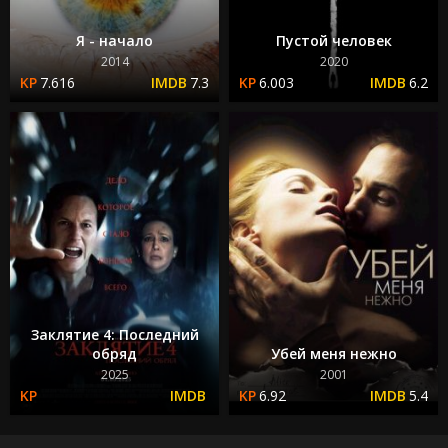
Я - начало
Пустой человек
2014
2020
7.616
7.3
6.003
6.2
Заклятие 4: Последний
обряд
Убей меня нежно
2025
2001
6.92
5.4