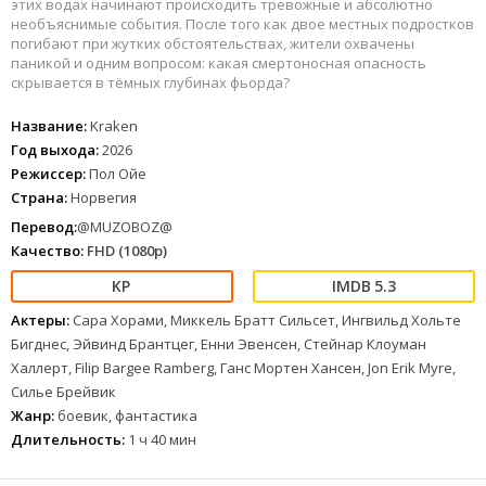
этих водах начинают происходить тревожные и абсолютно
необъяснимые события. После того как двое местных подростков
погибают при жутких обстоятельствах, жители охвачены
паникой и одним вопросом: какая смертоносная опасность
скрывается в тёмных глубинах фьорда?
Название:
Kraken
Год выхода:
2026
Режиссер:
Пол Ойе
Страна:
Норвегия
Перевод:
@MUZOBOZ@
Качество:
FHD (1080p)
5.3
Актеры:
Сара Хорами, Миккель Братт Сильсет, Ингвильд Хольте
Бигднес, Эйвинд Брантцег, Енни Эвенсен, Стейнар Клоуман
Халлерт, Filip Bargee Ramberg, Ганс Мортен Хансен, Jon Erik Myre,
Силье Брейвик
Жанр:
боевик, фантастика
Длительность:
1 ч 40 мин