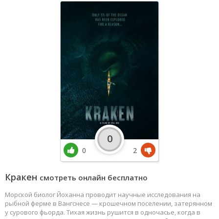
0
0
2
Кракен
смотреть онлайн бесплатно
Морской биолог Йоханна проводит научные исследования на
рыбной ферме в Вангснесе — крошечном поселении, затерянном
у сурового фьорда. Тихая жизнь рушится в одночасье, когда в