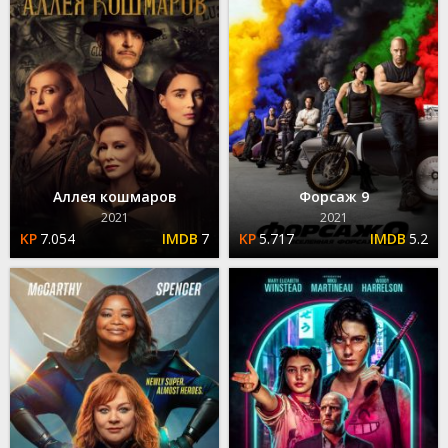
Аллея кошмаров
Форсаж 9
2021
2021
7.054
7
5.717
5.2