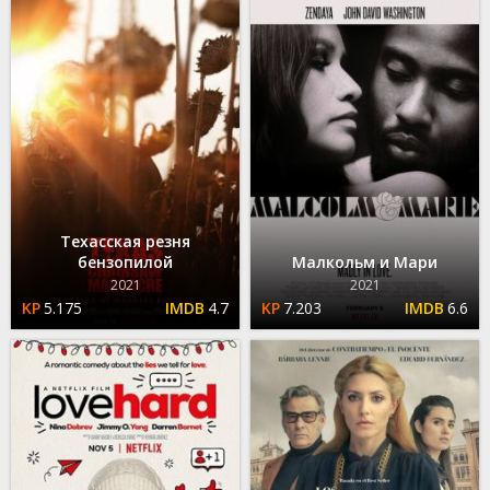
Техасская резня
бензопилой
Малкольм и Мари
2021
2021
5.175
4.7
7.203
6.6