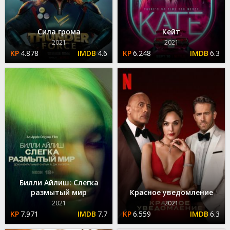
Сила грома
Кейт
2021
2021
4.878
4.6
6.248
6.3
Билли Айлиш: Слегка
размытый мир
Красное уведомление
2021
2021
7.971
7.7
6.559
6.3