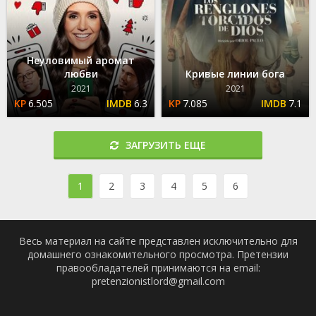
Неуловимый аромат
любви
Кривые линии бога
2021
2021
6.505
6.3
7.085
7.1
ЗАГРУЗИТЬ ЕЩЕ
1
2
3
4
5
6
Весь материал на сайте представлен исключительно для
домашнего ознакомительного просмотра. Претензии
правообладателей принимаются на email:
pretenzionistlord@gmail.com