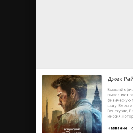
2022
2023
2024
2025
2026
США
Великобр
Германия
Италия
Джек Рай
Япония
Китай
Бывший офице
Индийски
выполняет оп
физическую п
шагу. Вмест
Венесуэле, Р
миссия, кото
Название:
To