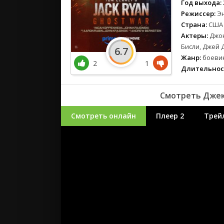
Год выхода:
Режиссер:
Э
Страна:
США
Актеры:
Джон
Бисли, Джей 
6.7
Жанр:
боевик
2
1
Длительнос
Смотреть Джек 
Смотреть онлайн
Плеер 2
Трей