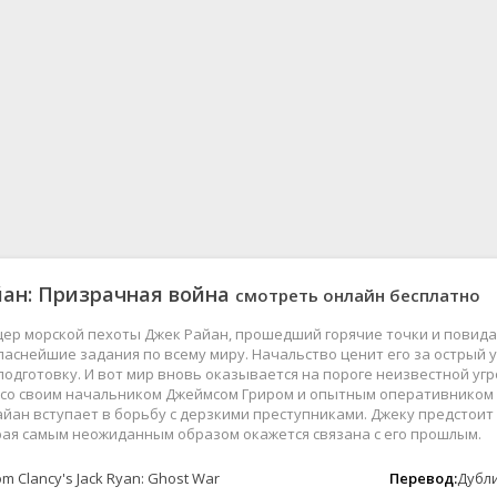
Вестерны
Музыка
Короткометражки
Приключения
Военные
Семейные
Документальные
Спорт
Детективы
Триллеры
Детские
Ужасы
Драмы
Фантастика
итания
Исторические
Фэнтези
Комедии
Для взрослых
ан: Призрачная война
смотреть онлайн бесплатно
р морской пехоты Джек Райан, прошедший горячие точки и повидав
е
аснейшие задания по всему миру. Начальство ценит его за острый 
одготовку. И вот мир вновь оказывается на пороге неизвестной уг
е со своим начальником Джеймсом Гриром и опытным оперативником 
айан вступает в борьбу с дерзкими преступниками. Джеку предстои
рая самым неожиданным образом окажется связана с его прошлым.
m Clancy's Jack Ryan: Ghost War
Перевод:
Дубл