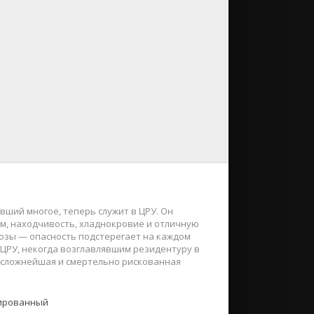
ший многое, теперь служит в ЦРУ. Он
ум, находчивость, хладнокровие и отличную
розы — опасность подстерегает на каждом
ЦРУ, некогда возглавлявшим резидентуру в
т сложнейшая и смертельно рискованная
ированный