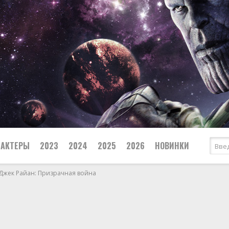
АКТЕРЫ
2023
2024
2025
2026
НОВИНКИ
Джек Райан: Призрачная война
Леонардо ДиКаприо
Криминал
Уилл Смит
Биографические
Мелодрамы
Боевики
Мюзиклы