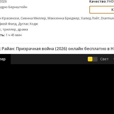
2026
Качество:
FHD 
ндрю Бернштейн
 Красински, Сиенна Миллер, Маккенна Бриджер, Халид Лэйт, Diarmuid 
Джей Филд, Дуглас Ходж
, триллер, драма
ть:
1 ч 45 мин
Райан: Призрачная война (2026) онлайн бесплатно в H
лер
Свет